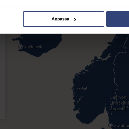
Anpassa
Reykjavik
Carl von
Linnéklin
St
Uppsala
Götebo