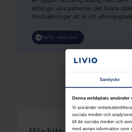
alltid ge våra patienter det bästa råde
förutsättningar att få sitt efterlängtad
Varför välja Livio
Samtycke
Kungsholmen
Denna webbplats använder 
Vi använder enhetsidentifierar
sociala medier och analysera 
till de sociala medier och a
Här hittar du våra
med annan information som du 