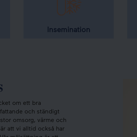
Insemination
s
cket om ett bra
attande och ständigt
d stor omsorg, värme och
r att vi alltid också har
år målsättning är att