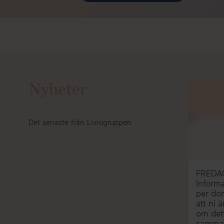
Nyheter
Det senaste från Liviogruppen
FREDA
Informa
per don
att ni 
om dett
samman