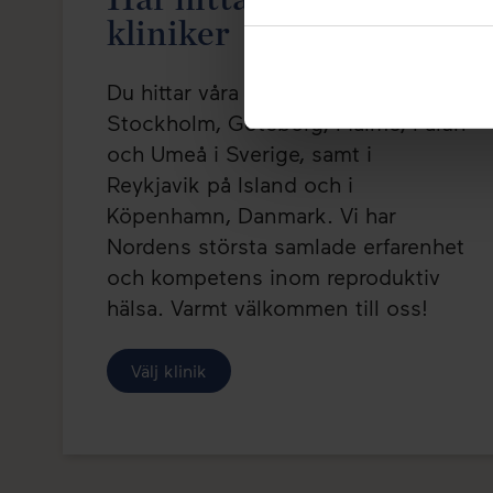
kliniker
Du hittar våra kliniker centralt i
Stockholm, Göteborg, Malmö, Falun
och Umeå i Sverige, samt i
Reykjavik på Island och i
Köpenhamn, Danmark. Vi har
Nordens största samlade erfarenhet
och kompetens inom reproduktiv
hälsa. Varmt välkommen till oss!
Välj klinik