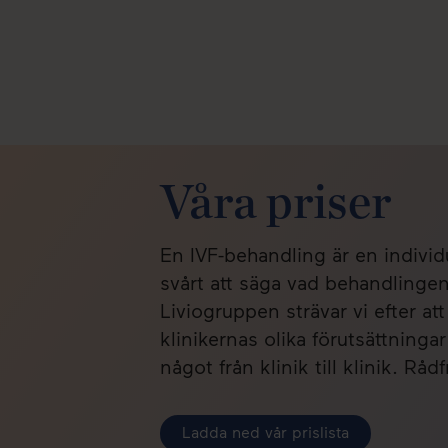
Våra priser
En IVF-behandling är en individ
svårt att säga vad behandlingen 
Liviogruppen strävar vi efter at
klinikernas olika förutsättninga
något från klinik till klinik. Rå
Ladda ned vår prislista