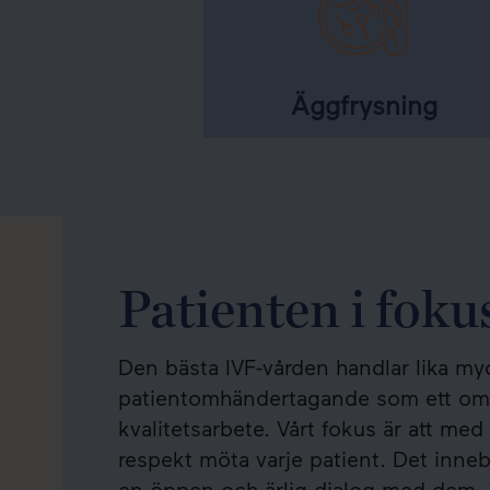
Äggfrysning
Patienten i foku
Den bästa IVF-vården handlar lika my
patientomhändertagande som ett omf
kvalitetsarbete. Vårt fokus är att me
respekt möta varje patient. Det innebä
en öppen och ärlig dialog med dem. V