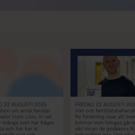
G 22 AUGUSTI 2025
FREDAG 22 AUGUSTI 20
tion om antal familjer
Vikt och fertilitetsbehandl
ator inom Livio. Vi vet
Ny forskning visar att över
är många som har frågor
kvinnor som tvingas går n
a och här har vi
vikt innan de godkänns fö
ställt svar och
behandling inte ökar sina