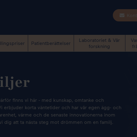
Kont
Laboratoriet & Vår
Va
lingspriser
Patientberättelser
forskning
fr
ndlingar
d
lbetalning
ator
Fertilitetsbevarande
IVF-klinik Danmark
IVF-laboratoriet
Möt våra specialister
Fertilitets
Jobba hos
åtgärder
iljer
 ägg
är
Vitanova Köpenhamn
ICSI (intracy
Äggfrysning
spermieinjek
spermier
ank
Spermiefrysning
PESA och T
. Därför finns vi här - med kunskap, omtanke och
 donerade
 Vi erbjuder korta väntetider och har vår egen ägg- och
miedonation
MikroTESE
arenhet, värme och de senaste innovationerna inom
 ägg och
Embryofrysn
i dig att ta nästa steg mot drömmen om en familj.
Rådgivning 
samtal