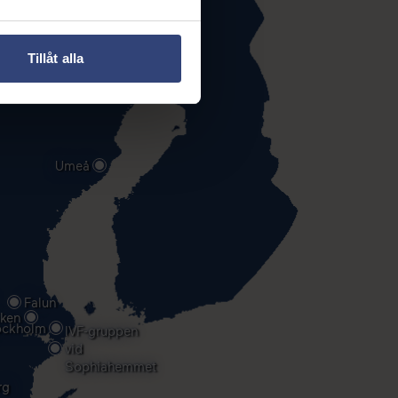
Tillåt alla
Umeå
Falun
iken
ockholm
IVF-gruppen
vid
Sophiahemmet
rg