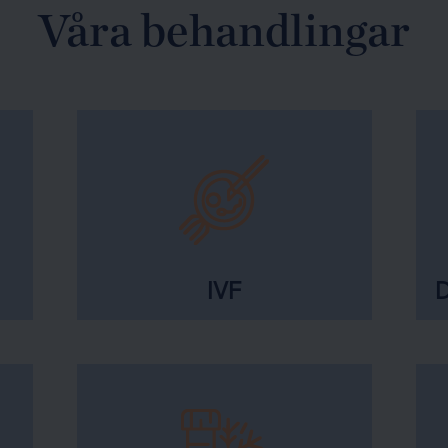
Våra behandlingar
IVF
D