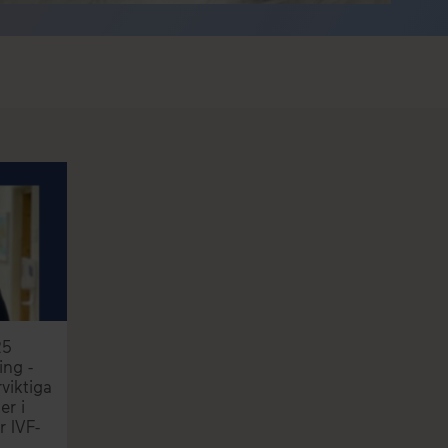
25
ing -
viktiga
er i
r IVF-