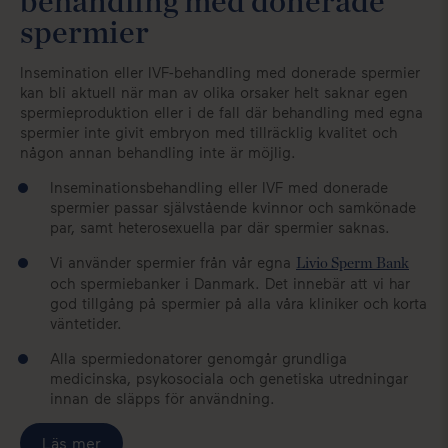
behandling med donerade
spermier
Insemination eller IVF-behandling med donerade spermier
kan bli aktuell när man av olika orsaker helt saknar egen
spermieproduktion eller i de fall där behandling med egna
spermier inte givit embryon med tillräcklig kvalitet och
någon annan behandling inte är möjlig.
Inseminationsbehandling eller IVF med donerade
spermier passar självstående kvinnor och samkönade
par, samt heterosexuella par där spermier saknas.
Vi använder spermier från vår egna
Livio Sperm Bank
och spermiebanker i Danmark. Det innebär att vi har
god tillgång på spermier på alla våra kliniker och korta
väntetider.
Alla spermiedonatorer genomgår grundliga
medicinska, psykosociala och genetiska utredningar
innan de släpps för användning.
Läs mer