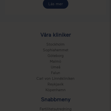
Våra kliniker
Stockholm
Sophiahemmet
Göteborg
Malmö
Umeå
Falun
Carl von Linnékliniken
Reykjavik
Köpenhamn
Snabbmeny
Fertilitetsutredning
Behandlingar
Priser