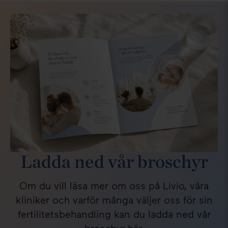
Ytterligare medicinkostnader och
Missade möten
Äggdonationsbehandling
Allmänna villkor
anteckningar
Betalningsvillkor
Ladda ned vår broschyr
Om du vill läsa mer om oss på Livio, våra
kliniker och varför många väljer oss för sin
fertilitetsbehandling kan du ladda ned vår