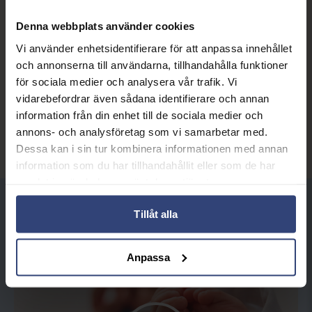
innebär att vi har god tillgång på både ägg och
spermier vilket gör att väntetiden mellan utredning,
Denna webbplats använder cookies
matchning och behandling är kortare än vid andra
kliniker.
Vi använder enhetsidentifierare för att anpassa innehållet
och annonserna till användarna, tillhandahålla funktioner
Alla ägg- och spermiedonatorer genomgår grundliga
för sociala medier och analysera vår trafik. Vi
medicinska, psykosociala och genetiska utredningar
vidarebefordrar även sådana identifierare och annan
innan de släpps för användning.
information från din enhet till de sociala medier och
Läs mer
annons- och analysföretag som vi samarbetar med.
Dessa kan i sin tur kombinera informationen med annan
information som du har tillhandahållit eller som de har
samlat in när du har använt deras tjänster.
Se vår film om
Tillåt alla
äggdonationsbehandling
Anpassa