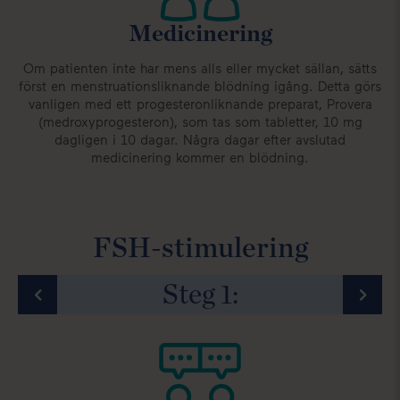
it
Medicinering
g.
2
Om patienten inte har mens alls eller mycket sällan, sätts
S
först en menstruationsliknande blödning igång. Detta görs
vanligen med ett progesteronliknande preparat, Provera
(medroxyprogesteron), som tas som tabletter, 10 mg
dagligen i 10 dagar. Några dagar efter avslutad
medicinering kommer en blödning.
FSH-stimulering
Steg
1
:
y