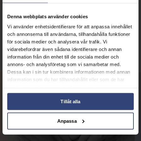
Vi gör vanligen inte fler än tre cykler, färre om det är svårt
att få lagom äggblåsetillväxt.
Denna webbplats använder cookies
Möjliga biverkningar av
Vi använder enhetsidentifierare för att anpassa innehållet
Ägglossningsstimulering
och annonserna till användarna, tillhandahålla funktioner
för sociala medier och analysera vår trafik. Vi
Det förekommer att stimuleringar med FSH får brytas pga
vidarebefordrar även sådana identifierare och annan
att för många äggblåsor utvecklas.
information från din enhet till de sociala medier och
annons- och analysföretag som vi samarbetar med.
Dessa kan i sin tur kombinera informationen med annan
information som du har tillhandahållit eller som de har
samlat in när du har använt deras tjänster.
Tillåt alla
Anpassa