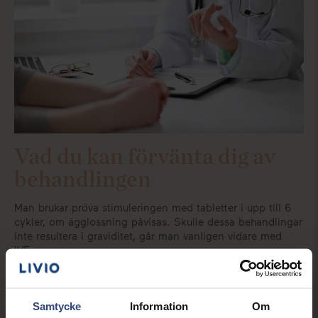
Vad du kan förvänta dig av
behandlingen
Man brukar pröva stimuleringen med tabletter i upp till 6
cykler, om ägglossning påvisas. Skulle dessa behandlingar
inte resultera i graviditet, går man vanligen vidare med
IVF.
Om ägglossning uteblir, kan man gå vidare med FSH-
stimuleringen. Detta tar vanligen kring 2 veckor, och kräver
mellan 1-5 ultraljud. Graviditetschanserna är c:a 10-15% per
Samtycke
Information
Om
omgång, beroende på ålder och kroppsvikt hos kvinnan.