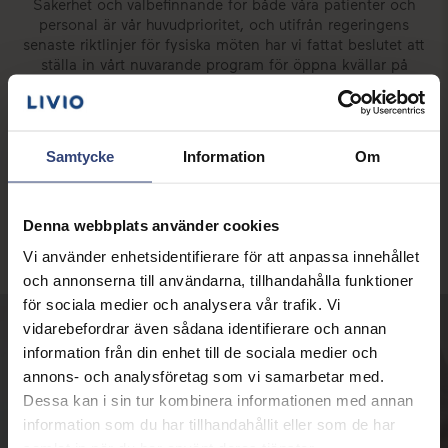
Säkerhet och välbefinnande för både våra patienter och
personal är vår huvudprioritet, och utifrån regeringens
senaste riktlinjer för fysiska möten har vi fattat beslutet att
ställa in vårt nuvarande program för öppna kvällar på
kliniken. Vi beklagar detta och hoppas att du har förståelse
för och ser nyttan med beslutet.
Vi vill dock fortfarande berätta mer om fördelarna med
Samtycke
Information
Om
behandling hos Vitanova och vårt sätt att arbeta med IVF i
milt stimulerad och naturlig cykel. Därför har vi planerat in
webbseminarier varje vecka där du har möjlighet att få mer
information om Vitanova och ställa frågor utan att behöva
Denna webbplats använder cookies
gå hemifrån.
Vi använder enhetsidentifierare för att anpassa innehållet
och annonserna till användarna, tillhandahålla funktioner
för sociala medier och analysera vår trafik. Vi
vidarebefordrar även sådana identifierare och annan
information från din enhet till de sociala medier och
Välj klinik
annons- och analysföretag som vi samarbetar med.
Dessa kan i sin tur kombinera informationen med annan
Få mer information om din närmaste klinik
information som du har tillhandahållit eller som de har