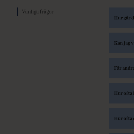
Vanliga frågor
Hur går de
Kan jag 
Får andra
Hur ofta
Hur ofta