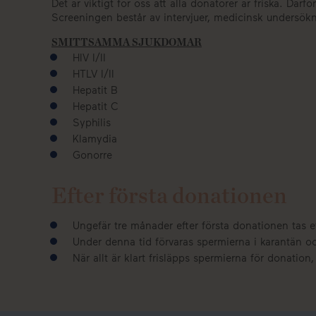
Det är viktigt för oss att alla donatorer är friska.
Screeningen består av intervjuer, medicinsk undersök
SMITTSAMMA SJUKDOMAR
HIV I/II
HTLV I/II
Hepatit B
Hepatit C
Syphilis
Klamydia
Gonorre
Efter första donationen
Ungefär tre månader efter första donationen tas ett
Under denna tid förvaras spermierna i karantän oc
När allt är klart frisläpps spermierna för donatio