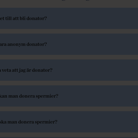
t till att bli donator?
vara anonym donator?
 veta att jag är donator?
 kan man donera spermier?
 ska man donera spermier?