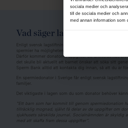
sociala medier och analysera 
till de sociala medier och a
med annan information som du 
Vad säger lagen?
Enligt svensk lagstiftning ska ett barn som har tillkomm
spermier ha möjligheten att vid mogen ålder, kunna ta re
Därför kommer donatorns uppgifter att arkiveras hos Livi
det skulle bli aktuellt att barnet önskar att söka sitt ge
Sperm Bank alltid att kontakta dig innan, så att du är f
En spermiedonator i Sverige får enligt svensk lagstiftnin
familjer.
Det viktigaste i lagen som du som donator behöver känna 
“Ett barn som har kommit till genom spermiedonation ha
tillräcklig mognad, självt få delar av de uppgifter om d
sjukhusets särskilda journal. Socialnämnden är skyldig a
med att skaffa fram dessa uppgifter”.