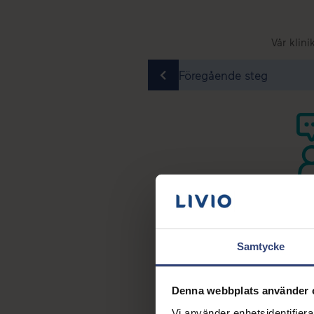
Vår klini
Föregående steg
s
u godkänd som donator och dina spermier kan börja
penserar donatorer med 610 kr per godkänd donation.
nerar ett flertal antal gånger.
Samtycke
Denna webbplats använder 
Vi använder enhetsidentifierar