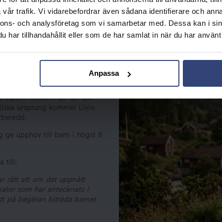
vår trafik. Vi vidarebefordrar även sådana identifierare och anna
nnons- och analysföretag som vi samarbetar med. Dessa kan i sin
har tillhandahållit eller som de har samlat in när du har använt 
Anpassa
it genom donation av ägg eller
da på sitt genetiska ursprung.
o Sperm Bank. I de fall där
netiska ursprung kommer Livio
örberedd.
g ge upphov till barn i högst 6
till:
r rätt att om det uppnått
onator som har antecknats i
tt på begäran biträda barnet