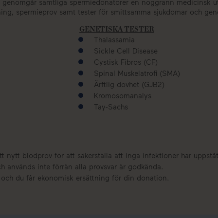
 Därför genomgår samtliga spermiedonatorer en noggrann medicins
ning, spermieprov samt tester för smittsamma sjukdomar och genet
GENETISKA TESTER
Thalassamia
Sickle Cell Disease
Cystisk Fibros (CF)
Spinal Muskelatrofi (SMA)
Ärftlig dövhet (GJB2)
Kromosomanalys
Tay-Sachs
 nytt blodprov för att säkerställa att inga infektioner har uppståt
h används inte förrän alla provsvar är godkända.
n, och du får ekonomisk ersättning för din donation.