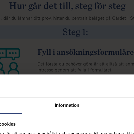
Hur går det till, steg för steg
k, där du lämnar ditt prov, hittar du centralt beläget på Gärdet i
Steg
1
:
Fyll i ansökningsformuläre
Det första du behöver göra är att alltså att anm
intresse genom att fylla i
formuläret
.
Om du har frågor kan du använda formulären
kontakta oss på telefonnummer
076-941 74 00
vardagar mellan 09:00 och 16:00 eller email
liviospermbank@livio.se
.
Information
Du blir uppringd av vår donationskoordinator d
igenom processen och din hälsodeklaration.
cookies
e för att anpassa innehållet och annonserna till användarna, tillh