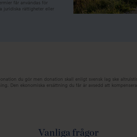
ermier får användas för
uridiska rättigheter eller
ation du gör men donation skall enligt svensk lag ske altruistiskt
ng. Den ekonomiska ersättning du får är avsedd att kompensera f
Vanliga frågor