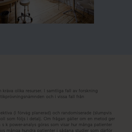
kräva olika resurser. I samtliga fall av forskning
tikprövningsnämnden och i vissa fall från
pektiva (i förväg planerad) och randomiserade (slumpvis
okoll som följs i detalj. Om frågan gäller om en metod ger
en s k power-analys göras som visar hur många patienter
krävs många hundra patienter i sådana studier som därför