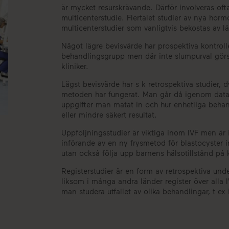
är mycket resurskrävande. Därför involveras oft
multicenterstudie. Flertalet studier av nya hor
multicenterstudier som vanligtvis bekostas av 
Något lägre bevisvärde har prospektiva kontrol
behandlingsgrupp men där inte slumpurval görs.
kliniker.
Lägst bevisvärde har s k retrospektiva studier, 
metoden har fungerat. Man går då igenom datab
uppgifter man matat in och hur enhetliga behand
eller mindre säkert resultat.
Uppföljningsstudier är viktiga inom IVF men är 
införande av en ny frysmetod för blastocyster 
utan också följa upp barnens hälsotillstånd på k
Registerstudier är en form av retrospektiva und
liksom i många andra länder register över alla I
man studera utfallet av olika behandlingar, t ex i