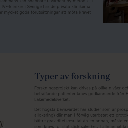
illsammans kan snabbare utvärdera ny metodik. I
IVF-kliniker i Sverige har de privata klinikerna
 har mycket goda förutsättningar att möta kravet
Typer av forskning
Forskningsprojekt kan drivas på olika nivåer och 
beträffande patienter krävs godkännande från E
Läkemedelsverket.
Det högsta bevisvärdet har studier som är pros
allokering) där man i förväg utarbetat ett prot
bättre graviditetsresultat än en annan, måste 
som krävs för statistisk säkerhet. I allmänhet 