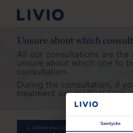
Unsure about which consult
All our consultations are the 
unsure about which one to 
consultation.
During the consultation, if 
treatment our medical team wi
Samtycke
1. Choose your Clinic & Treatment