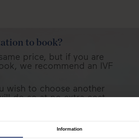
ation to book?
same price, but if you are
book, we recommend an IVF
you wish to choose another
ll do so at no extra cost.
Information
2. Calendar
3. Patient details