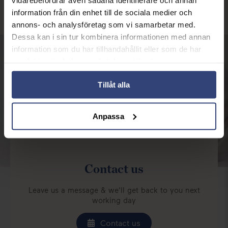
information från din enhet till de sociala medier och
annons- och analysföretag som vi samarbetar med.
Dessa kan i sin tur kombinera informationen med annan
information som du har tillhandahållit eller som de har
samlat in när du har använt deras tjänster.
Find a clinic
Tillåt alla
Get more information and contact details for the
clinic closest to you
Anpassa
Find clinic
Contact us
Leave us a message & we'll get back to you next
working day
Contact us